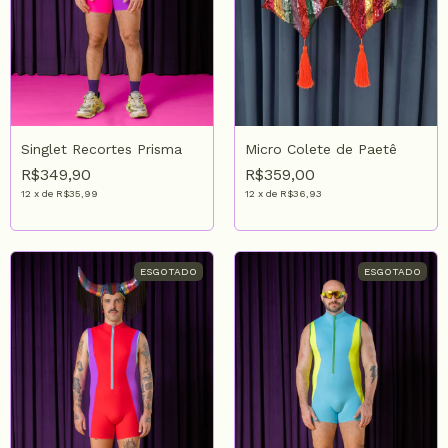
Singlet Recortes Prisma
Micro Colete de Paetê
R$349,90
R$359,00
12
x
de
R$35,99
12
x
de
R$36,93
ESGOTADO
ESGOTADO