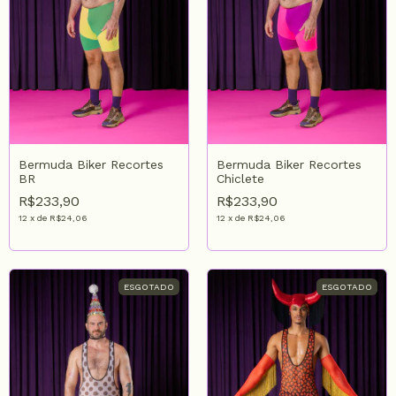
Bermuda Biker Recortes
Bermuda Biker Recortes
BR
Chiclete
R$233,90
R$233,90
12
x
de
R$24,06
12
x
de
R$24,06
ESGOTADO
ESGOTADO