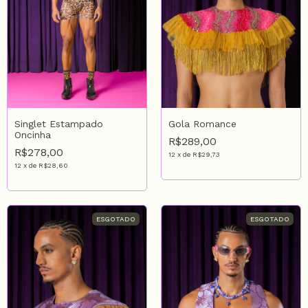
Singlet Estampado
Gola Romance
Oncinha
R$289,00
R$278,00
12
x
de
R$29,73
12
x
de
R$28,60
ESGOTADO
ESGOTADO