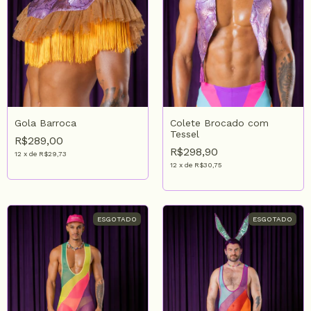
Colete Brocado com
Gola Barroca
Tessel
R$289,00
R$298,90
12
x
de
R$29,73
12
x
de
R$30,75
ESGOTADO
ESGOTADO