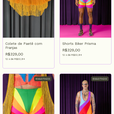
Colete de Paetê com
Shorts Biker Prisma
Franjas
R$329,00
R$329,00
12
x
de
R$33,84
12
x
de
R$33,84
ESGOTADO
ESGOTADO