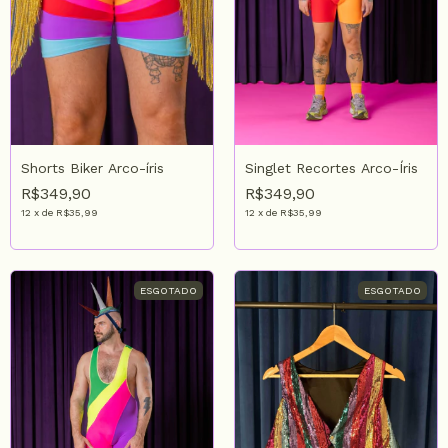
Singlet Recortes Arco-Íris
Shorts Biker Arco-íris
R$349,90
R$349,90
12
x
de
R$35,99
12
x
de
R$35,99
ESGOTADO
ESGOTADO