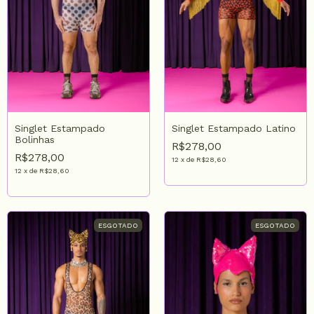
Singlet Estampado
Singlet Estampado Latino
Bolinhas
R$278,00
R$278,00
12
x
de
R$28,60
12
x
de
R$28,60
ESGOTADO
ESGOTADO