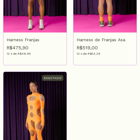
Harness Franjas
Harness de Franjas Asa
R$475,90
R$519,00
12
x
de
R$48,95
12
x
de
R$53,39
ESGOTADO