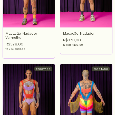
Macacão Nadador
Macacão Nadador
Vermelho
R$378,00
R$378,00
12
x
de
R$38,88
12
x
de
R$38,88
ESGOTADO
ESGOTADO